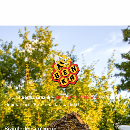
© 2023
Benka Arıcılık
–
Bal Süzme Makinesi
ve Arıcılık
Ekipmanları. Bütün hakları saklıdır!
Bizimle iletişim kurun