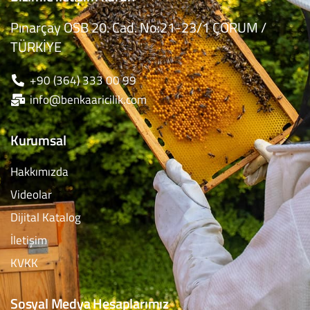
Pınarçay OSB 20. Cad. No:21-23/1 ÇORUM /
TÜRKİYE
+90 (364) 333 00 99
info@benkaaricilik.com
Kurumsal
Hakkımızda
Videolar
Dijital Katalog
İletişim
KVKK
Sosyal Medya Hesaplarımız