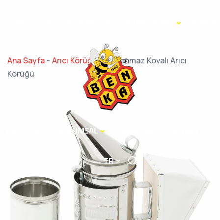
ANASAYFA
HAKKIMIZDA
ÜRÜNLERİMİZ
VİDEOL
Ana Sayfa
-
Arıcı Körüğü
-
Paslanmaz Kovalı Arıcı
Körüğü
E KATALOG
KURUMSAL
HABERLER
İLETİŞİM
TR