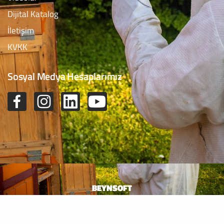
Dijital Katalog
İletişim
KVKK
Sosyal Medya Hesaplarımız
BEYNSOFT