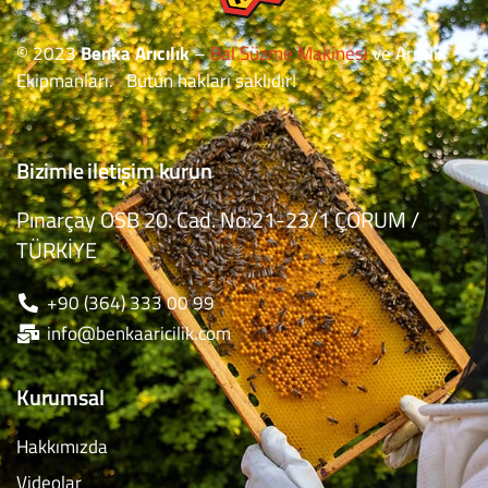
© 2023
Benka Arıcılık
–
Bal Süzme Makinesi
ve Arıcılık
Ekipmanları. Bütün hakları saklıdır!
Bizimle iletişim kurun
Pınarçay OSB 20. Cad. No:21-23/1 ÇORUM /
TÜRKİYE
+90 (364) 333 00 99
info@benkaaricilik.com
Kurumsal
Hakkımızda
Videolar