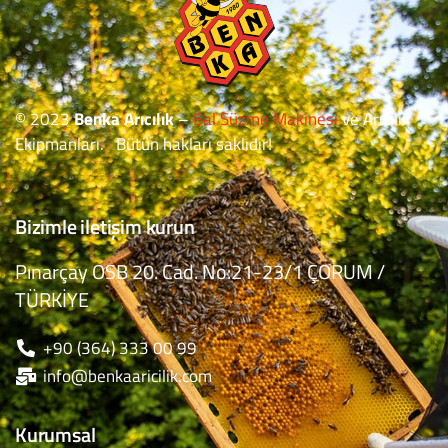
© 2023
Benka Arıcılık
–
Bal Süzme Makinesi
ve Arıcılık
Ekipmanları. Bütün hakları saklıdır!
Bizimle iletişim kurun
Pınarçay OSB 20. Cad. No:21-23/1 ÇORUM /
TÜRKİYE
+90 (364) 333 00 99
info@benkaaricilik.com
Kurumsal