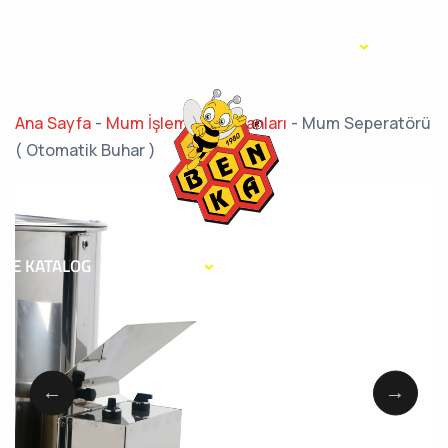
ANASAYFA
HAKKIMIZDA
ÜRÜNLERİMİZ
VİDEOL
Ana Sayfa
-
Mum İşleme Ekipmanları
-
Mum Seperatörü
( Otomatik Buhar )
E KATALOG
KURUMSAL
HABERLER
İLETİŞİM
TR