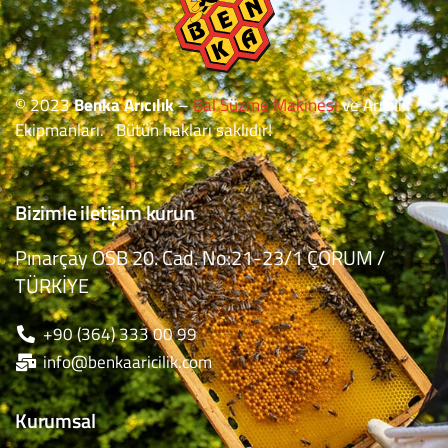
© 2023
Benka Arıcılık
–
Bal Süzme Makinesi
ve Arıcılık
Ekipmanları. Bütün hakları saklıdır!
Bizimle iletişim kurun
Pınarçay OSB 20. Cad. No:21-23/1 ÇORUM /
TÜRKİYE
+90 (364) 333 00 99
info@benkaaricilik.com
Kurumsal