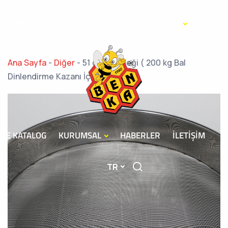
ANASAYFA
HAKKIMIZDA
ÜRÜNLERİMİZ
VİDEOL
Ana Sayfa
-
Diğer
-
51 cm Bal Eleği ( 200 kg Bal
Dinlendirme Kazanı İçin)
E KATALOG
KURUMSAL
HABERLER
İLETİŞİM
TR