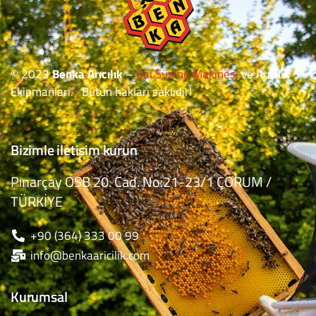
© 2023
Benka Arıcılık
–
Bal Süzme Makinesi
ve Arıcılık
Ekipmanları. Bütün hakları saklıdır!
Bizimle iletişim kurun
Pınarçay OSB 20. Cad. No:21-23/1 ÇORUM /
TÜRKİYE
+90 (364) 333 00 99
info@benkaaricilik.com
Kurumsal