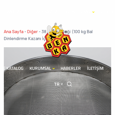
ANASAYFA
HAKKIMIZDA
ÜRÜNLERİMİZ
VİDEOL
Ana Sayfa
-
Diğer
-
38 cm Bal Eleği (100 kg Bal
Dinlendirme Kazanı İçin)
E KATALOG
KURUMSAL
HABERLER
İLETİŞİM
TR