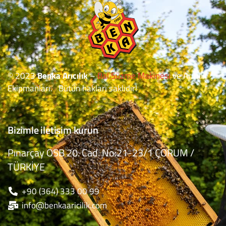
© 2023
Benka Arıcılık
–
Bal Süzme Makinesi
ve Arıcılık
Ekipmanları. Bütün hakları saklıdır!
Bizimle iletişim kurun
Pınarçay OSB 20. Cad. No:21-23/1 ÇORUM /
TÜRKİYE
+90 (364) 333 00 99
info@benkaaricilik.com