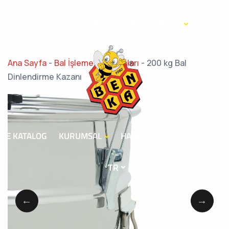
ANASAYFA
HAKKIMIZDA
ÜRÜNLERİMİZ
VİDEOL
Ana Sayfa
-
Bal İşleme Ekipmanları
-
200 kg Bal
Dinlendirme Kazanı
E KATALOG
KURUMSAL
HABERLER
İLETİŞİM
TR