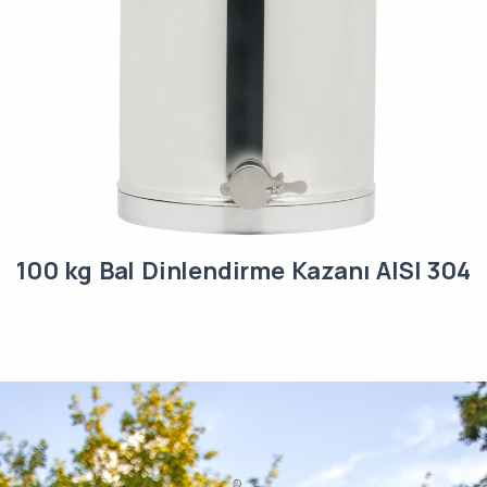
100 kg Bal Dinlendirme Kazanı AISI 304