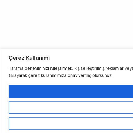
Çerez Kullanımı
Tarama deneyiminizi iyileştirmek, kişiselleştirilmiş reklamlar ve
tıklayarak çerez kullanımımıza onay vermiş olursunuz.
Web sitemiz
çerezleri
kullanmaktadır. Bu sitey
Şimdi Ara