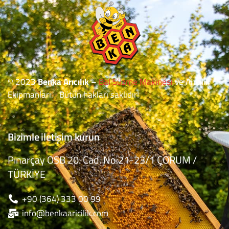
© 2023
Benka Arıcılık
–
Bal Süzme Makinesi
ve Arıcılık
Ekipmanları. Bütün hakları saklıdır!
Bizimle iletişim kurun
Pınarçay OSB 20. Cad. No:21-23/1 ÇORUM /
TÜRKİYE
+90 (364) 333 00 99
info@benkaaricilik.com