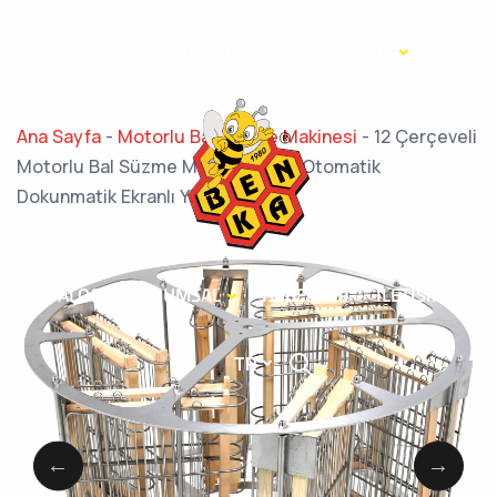
ANASAYFA
HAKKIMIZDA
ÜRÜNLERİMİZ
VİDEOL
Ana Sayfa
-
Motorlu Bal Süzme Makinesi
-
12 Çerçeveli
Motorlu Bal Süzme Makinesi Tam Otomatik
Dokunmatik Ekranlı Yatarlı Sepet
E KATALOG
KURUMSAL
HABERLER
İLETİŞİM
TR