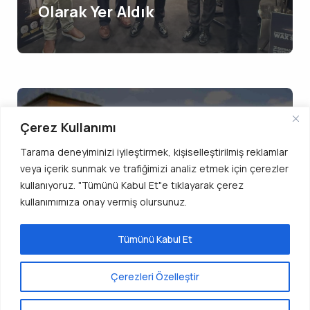
Olarak Yer Aldık
Çerez Kullanımı
BLOG
Tarama deneyiminizi iyileştirmek, kişiselleştirilmiş reklamlar
veya içerik sunmak ve trafiğimizi analiz etmek için çerezler
Süzme Bal Nasıl Yapılır? Doğal
kullanıyoruz. "Tümünü Kabul Et"e tıklayarak çerez
ve Sağlıklı Bal Üretimi
kullanımımıza onay vermiş olursunuz.
Tümünü Kabul Et
Web sitemiz
çerezleri
kullanmaktadır. Bu siteyi
Benka
Blog!
Çerezleri Özelleştir
kullanmaya devam ederek çerez kullanımımızı kabul
etmiş olursunuz.