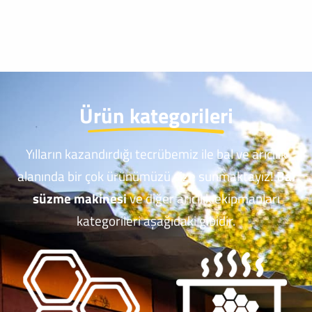
Ürün kategorileri
Yılların kazandırdığı tecrübemiz ile bal ve arıcılık
alanında bir çok ürünümüzü size sunmaktayız!
Bal
süzme makinesi
ve diğer arıcılık ekipmanları
kategorileri aşağıdaki gibidir.