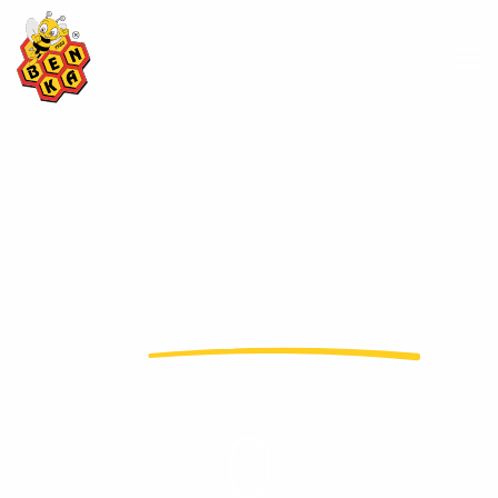
TR
Bala
Değer Katar
...
50'den fazla ülkede